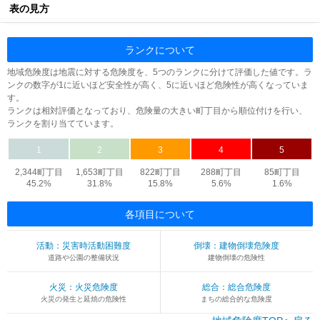
表の見方
ランクについて
地域危険度は地震に対する危険度を、5つのランクに分けて評価した値です。ラ
ンクの数字が1に近いほど安全性が高く、5に近いほど危険性が高くなっていま
す。
ランクは相対評価となっており、危険量の大きい町丁目から順位付けを行い、
ランクを割り当てています。
1
2
3
4
5
2,344町丁目
1,653町丁目
822町丁目
288町丁目
85町丁目
45.2%
31.8%
15.8%
5.6%
1.6%
各項目について
活動：災害時活動困難度
倒壊：建物倒壊危険度
道路や公園の整備状況
建物倒壊の危険性
火災：火災危険度
総合：総合危険度
火災の発生と延焼の危険性
まちの総合的な危険度