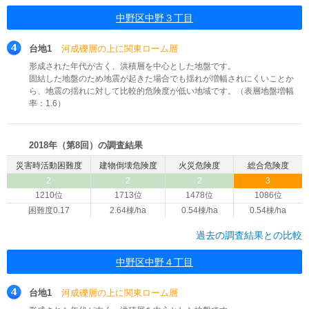
中野区中野３丁目
台地1
河成礫層の上に関東ローム層
形成された年代が古く、洪積層を中心とした地盤です。
固結した地盤のため地震が起きた場合でも揺れが増幅されにくいことか
ら、地震の揺れに対して比較的危険度が低い地域です。（表層地盤増幅
率：1.6）
2018年（第8回）の調査結果
災害時活動困難度
建物倒壊危険度
火災危険度
総合危険度
2
2
2
3
1210位
1713位
1478位
1086位
困難度0.17
2.64棟/ha
0.54棟/ha
0.54棟/ha
過去の調査結果との比較
中野区中野４丁目
台地1
河成礫層の上に関東ローム層