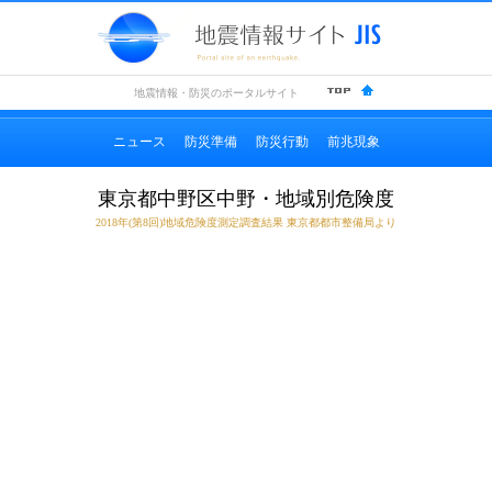
地震情
地震情報・防災のポータルサイト
ニュース
防災準備
防災行動
前兆現象
東京都中野区中野・地域別危険度
2018年(第8回)地域危険度測定調査結果 東京都都市整備局より