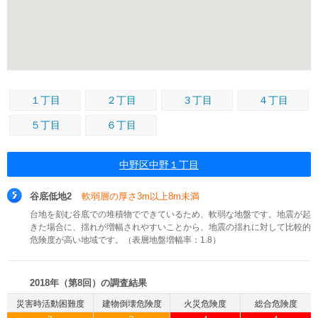
１丁目
２丁目
３丁目
４丁目
５丁目
６丁目
中野区中野１丁目
谷底低地2
軟弱層の厚さ3m以上8m未満
台地を刻む谷底での堆積物でできているため、軟弱な地盤です。地震が起
きた場合に、揺れが増幅されやすいことから、地震の揺れに対して比較的
危険度が高い地域です。（表層地盤増幅率：1.8）
2018年（第8回）の調査結果
災害時活動困難度
建物倒壊危険度
火災危険度
総合危険度