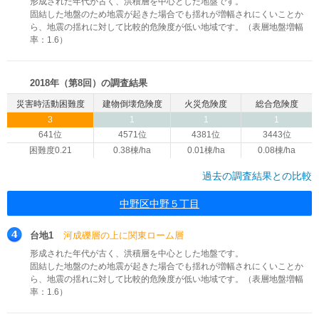
形成された年代が古く、洪積層を中心とした地盤です。
固結した地盤のため地震が起きた場合でも揺れが増幅されにくいことか
ら、地震の揺れに対して比較的危険度が低い地域です。（表層地盤増幅
率：1.6）
2018年（第8回）の調査結果
災害時活動困難度
建物倒壊危険度
火災危険度
総合危険度
3
1
1
1
641位
4571位
4381位
3443位
困難度0.21
0.38棟/ha
0.01棟/ha
0.08棟/ha
過去の調査結果との比較
中野区中野５丁目
台地1
河成礫層の上に関東ローム層
形成された年代が古く、洪積層を中心とした地盤です。
固結した地盤のため地震が起きた場合でも揺れが増幅されにくいことか
ら、地震の揺れに対して比較的危険度が低い地域です。（表層地盤増幅
率：1.6）