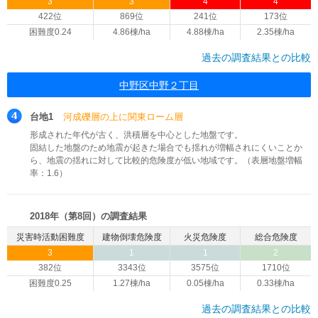
3
3
4
4
422位
869位
241位
173位
困難度0.24
4.86棟/ha
4.88棟/ha
2.35棟/ha
過去の調査結果との比較
中野区中野２丁目
台地1
河成礫層の上に関東ローム層
形成された年代が古く、洪積層を中心とした地盤です。
固結した地盤のため地震が起きた場合でも揺れが増幅されにくいことか
ら、地震の揺れに対して比較的危険度が低い地域です。（表層地盤増幅
率：1.6）
2018年（第8回）の調査結果
災害時活動困難度
建物倒壊危険度
火災危険度
総合危険度
3
1
1
2
382位
3343位
3575位
1710位
困難度0.25
1.27棟/ha
0.05棟/ha
0.33棟/ha
過去の調査結果との比較