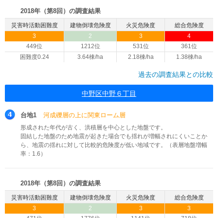
2018年（第8回）の調査結果
災害時活動困難度
建物倒壊危険度
火災危険度
総合危険度
3
2
3
4
449位
1212位
531位
361位
困難度0.24
3.64棟/ha
2.18棟/ha
1.38棟/ha
過去の調査結果との比較
中野区中野６丁目
台地1
河成礫層の上に関東ローム層
形成された年代が古く、洪積層を中心とした地盤です。
固結した地盤のため地震が起きた場合でも揺れが増幅されにくいことか
ら、地震の揺れに対して比較的危険度が低い地域です。（表層地盤増幅
率：1.6）
2018年（第8回）の調査結果
災害時活動困難度
建物倒壊危険度
火災危険度
総合危険度
3
2
3
3