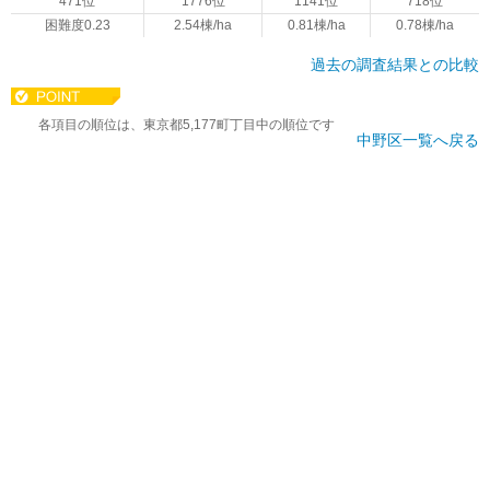
471位
1776位
1141位
718位
困難度0.23
2.54棟/ha
0.81棟/ha
0.78棟/ha
過去の調査結果との比較
各項目の順位は、東京都5,177町丁目中の順位です
中野区一覧へ戻る