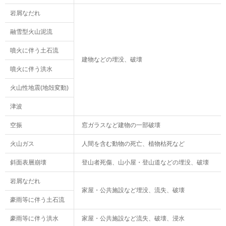
岩屑なだれ
融雪型火山泥流
噴火に伴う土石流
建物などの埋没、破壊
噴火に伴う洪水
火山性地震(地殻変動)
津波
空振
窓ガラスなど建物の一部破壊
火山ガス
人間を含む動物の死亡、植物枯死など
斜面表層崩壊
登山者死傷、山小屋・登山道などの埋没、破壊
岩屑なだれ
家屋・公共施設など埋没、流失、破壊
豪雨等に伴う土石流
豪雨等に伴う洪水
家屋・公共施設など流失、破壊、浸水