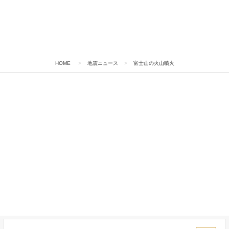
HOME
>
地震ニュース
>
富士山の火山噴火