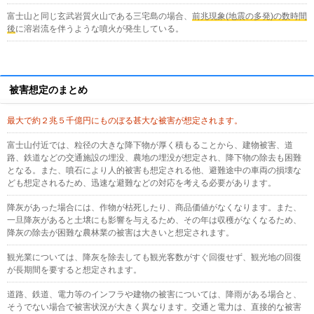
富士山と同じ玄武岩質火山である三宅島の場合、
前兆現象(地震の多発)の数時間
後
に溶岩流を伴うような噴火が発生している。
被害想定のまとめ
最大で約２兆５千億円にものぼる甚大な被害が想定されます。
富士山付近では、粒径の大きな降下物が厚く積もることから、建物被害、道
路、鉄道などの交通施設の埋没、農地の埋没が想定され、降下物の除去も困難
となる。また、噴石により人的被害も想定される他、避難途中の車両の損壊な
ども想定されるため、迅速な避難などの対応を考える必要があります。
降灰があった場合には、作物が枯死したり、商品価値がなくなります。また、
一旦降灰があると土壌にも影響を与えるため、その年は収穫がなくなるため、
降灰の除去が困難な農林業の被害は大きいと想定されます。
観光業については、降灰を除去しても観光客数がすぐ回復せず、観光地の回復
が長期間を要すると想定されます。
道路、鉄道、電力等のインフラや建物の被害については、降雨がある場合と、
そうでない場合で被害状況が大きく異なります。交通と電力は、直接的な被害