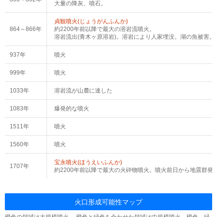
大量の降灰、噴石。
貞観噴火(じょうがんふんか)
864～866年
約2200年前以降で最大の溶岩流噴火。
溶岩流出(青木ヶ原溶岩)。溶岩により人家埋没。湖の魚被害。
937年
噴火
999年
噴火
1033年
溶岩流が山麓に達した
1083年
爆発的な噴火
1511年
噴火
1560年
噴火
宝永噴火(ほうえいふんか)
1707年
約2200年前以降で最大の火砕物噴火。噴火前日から地震群発、
火口形成可能性マップ