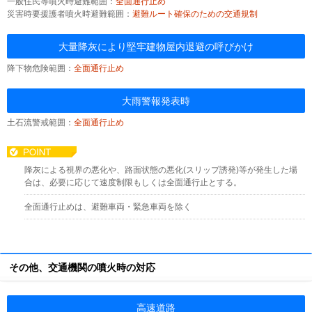
一般住民等噴火時避難範囲：
全面通行止め
災害時要援護者噴火時避難範囲：
避難ルート確保のための交通規制
大量降灰により堅牢建物屋内退避の呼びかけ
降下物危険範囲：
全面通行止め
大雨警報発表時
土石流警戒範囲：
全面通行止め
降灰による視界の悪化や、路面状態の悪化(スリップ誘発)等が発生した場
合は、必要に応じて速度制限もしくは全面通行止とする。
全面通行止めは、避難車両・緊急車両を除く
その他、交通機関の噴火時の対応
高速道路