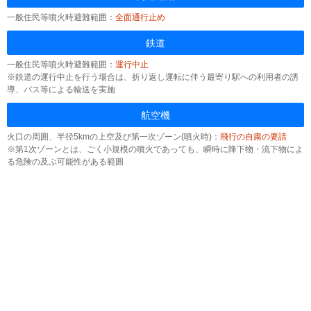
一般住民等噴火時避難範囲：
全面通行止め
鉄道
一般住民等噴火時避難範囲：
運行中止
※鉄道の運行中止を行う場合は、折り返し運転に伴う最寄り駅への利用者の誘
導、バス等による輸送を実施
航空機
火口の周囲、半径5kmの上空及び第一次ゾーン(噴火時)：
飛行の自粛の要請
※第1次ゾーンとは、ごく小規模の噴火であっても、瞬時に降下物・流下物によ
る危険の及ぶ可能性がある範囲