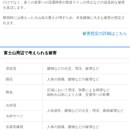
だけでなく、多くの産業への流通障害や製造ラインの停止などの波及的な被害
を及ぼします。
降雨時には積もった火山灰の重さが増すため、木造建物に大きな被害が想定さ
れます。
被害想定の詳細はこちら
富士山周辺で考えられる被害
溶岩流
建物などの火災、埋没、破壊など
噴石
人体の損傷、建物などの破壊など
広域において埋没、加重による倒壊など
降灰
細粒火山灰により人体、交通等への影響
火砕流
人命損失、建物などの火災・埋没、森林破壊など
火砕サージ
水蒸気爆発
人体の損傷、建物などの破壊など