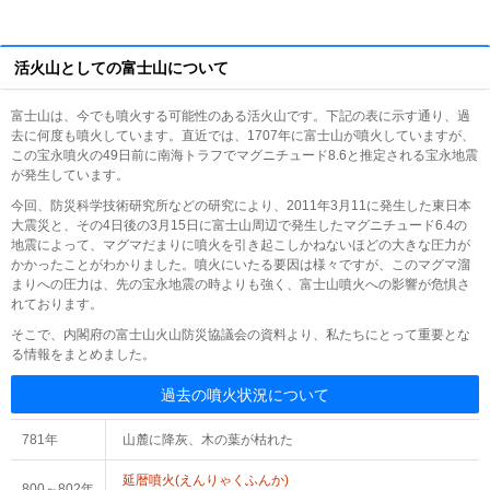
活火山としての富士山について
富士山は、今でも噴火する可能性のある活火山です。下記の表に示す通り、過
去に何度も噴火しています。直近では、1707年に富士山が噴火していますが、
この宝永噴火の49日前に南海トラフでマグニチュード8.6と推定される宝永地震
が発生しています。
今回、防災科学技術研究所などの研究により、2011年3月11に発生した東日本
大震災と、その4日後の3月15日に富士山周辺で発生したマグニチュード6.4の
地震によって、マグマだまりに噴火を引き起こしかねないほどの大きな圧力が
かかったことがわかりました。噴火にいたる要因は様々ですが、このマグマ溜
まりへの圧力は、先の宝永地震の時よりも強く、富士山噴火への影響が危惧さ
れております。
そこで、内閣府の富士山火山防災協議会の資料より、私たちにとって重要とな
る情報をまとめました。
過去の噴火状況について
781年
山麓に降灰、木の葉が枯れた
延暦噴火(えんりゃくふんか)
800～802年