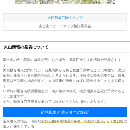
火口形成可能性マップ
富士山ハザードマップ検討委員会
火山情報の発表について
富士山の火山活動に異常が発生した場合、気象庁から火山情報が発表されま
す。
大規模な噴火に関しては、前兆現象からある程度予測することは可能で、火山
情報が発表される可能性が高いと考えられます。小規模な噴火の場合は、前兆
現象は不明瞭な場合が多く、火山情報が発表されずに噴火することもあり得ま
す。
いずれの場合も噴火開始前に、噴火規模や様式、噴火地点を正確に予測するこ
とは困難です。
また、顕著な異常現象があっても噴火に至らない場合もあります。
前兆現象と噴火までの時間
宝永噴火の場合、明瞭な
前兆現象(有感地震の多発、鳴動)の出現から十数日後
に
噴火が発生している。