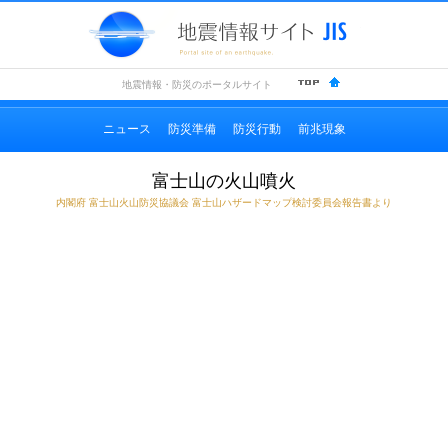
地震情
地震情報・防災のポータルサイト
ニュース
防災準備
防災行動
前兆現象
富士山の火山噴火
内閣府 富士山火山防災協議会 富士山ハザードマップ検討委員会報告書より