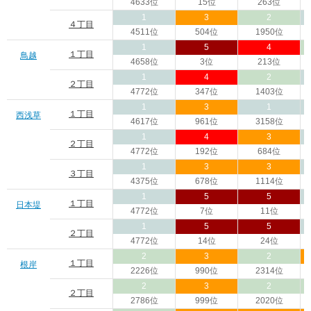
4633位
15位
263位
1
3
2
４丁目
4511位
504位
1950位
1
5
4
１丁目
鳥越
4658位
3位
213位
1
4
2
２丁目
4772位
347位
1403位
1
3
1
１丁目
西浅草
4617位
961位
3158位
1
4
3
２丁目
4772位
192位
684位
1
3
3
３丁目
4375位
678位
1114位
1
5
5
１丁目
日本堤
4772位
7位
11位
1
5
5
２丁目
4772位
14位
24位
2
3
2
１丁目
根岸
2226位
990位
2314位
2
3
2
２丁目
2786位
999位
2020位