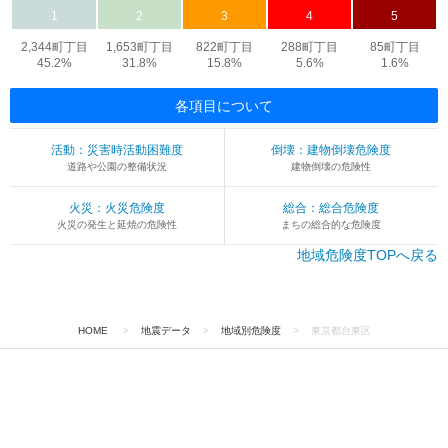
1
2
3
4
5
2,344町丁目
1,653町丁目
822町丁目
288町丁目
85町丁目
45.2%
31.8%
15.8%
5.6%
1.6%
各項目について
活動：災害時活動困難度
倒壊：建物倒壊危険度
道路や公園の整備状況
建物倒壊の危険性
火災：火災危険度
総合：総合危険度
火災の発生と延焼の危険性
まちの総合的な危険度
地域危険度TOPへ戻る
HOME
>
地震データ
>
地域別危険度
>
東京都台東区