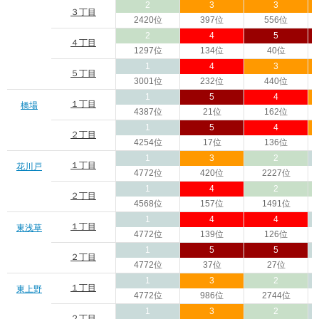
2
3
3
３丁目
2420位
397位
556位
2
4
5
４丁目
1297位
134位
40位
1
4
3
５丁目
3001位
232位
440位
1
5
4
１丁目
橋場
4387位
21位
162位
1
5
4
２丁目
4254位
17位
136位
1
3
2
１丁目
花川戸
4772位
420位
2227位
1
4
2
２丁目
4568位
157位
1491位
1
4
4
１丁目
東浅草
4772位
139位
126位
1
5
5
２丁目
4772位
37位
27位
1
3
2
１丁目
東上野
4772位
986位
2744位
1
3
2
２丁目