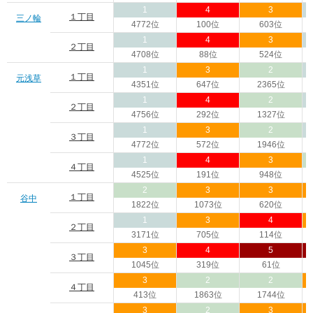
1
4
3
１丁目
三ノ輪
4772位
100位
603位
1
4
3
２丁目
4708位
88位
524位
1
3
2
１丁目
元浅草
4351位
647位
2365位
1
4
2
２丁目
4756位
292位
1327位
1
3
2
３丁目
4772位
572位
1946位
1
4
3
４丁目
4525位
191位
948位
2
3
3
１丁目
谷中
1822位
1073位
620位
1
3
4
２丁目
3171位
705位
114位
3
4
5
３丁目
1045位
319位
61位
3
2
2
４丁目
413位
1863位
1744位
3
2
3