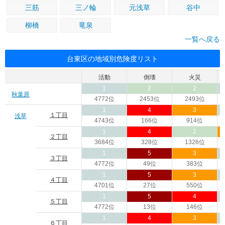
三筋
三ノ輪
元浅草
谷中
柳橋
竜泉
一覧へ戻る
台東区の地域別危険度リスト
活動
倒壊
火災
1
2
2
秋葉原
4772位
2453位
2493位
1
4
3
１丁目
浅草
4743位
166位
914位
1
4
2
２丁目
3684位
328位
1326位
1
5
3
３丁目
4772位
49位
383位
1
5
3
４丁目
4701位
27位
550位
1
5
4
５丁目
4772位
13位
146位
1
4
3
６丁目