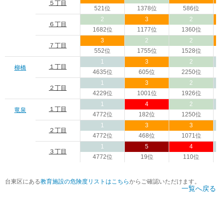
５丁目
521位
1378位
586位
2
3
2
６丁目
1682位
1177位
1360位
3
2
2
７丁目
552位
1755位
1528位
1
3
2
１丁目
柳橋
4635位
605位
2250位
1
3
2
２丁目
4229位
1001位
1926位
1
4
2
１丁目
竜泉
4772位
182位
1250位
1
3
3
２丁目
4772位
468位
1071位
1
5
4
３丁目
4772位
19位
110位
台東区にある
教育施設の危険度リストはこちら
からご確認いただけます。
一覧へ戻る