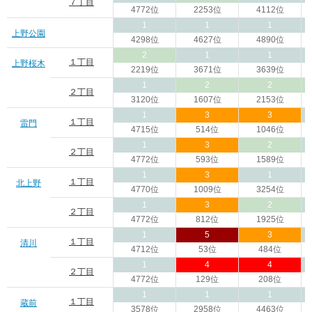
７丁目
4772位
2253位
4112位
1
1
1
上野公園
4298位
4627位
4890位
2
1
1
１丁目
上野桜木
2219位
3671位
3639位
1
2
2
２丁目
3120位
1607位
2153位
1
3
3
１丁目
雷門
4715位
514位
1046位
1
3
2
２丁目
4772位
593位
1589位
1
3
1
１丁目
北上野
4770位
1009位
3254位
1
3
2
２丁目
4772位
812位
1925位
1
5
3
１丁目
清川
4712位
53位
484位
1
4
4
２丁目
4772位
129位
208位
1
1
1
１丁目
蔵前
3578位
2958位
4463位