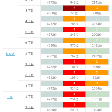
4772位
943位
2141位
1
5
3
３丁目
4660位
51位
918位
1
3
1
４丁目
4772位
785位
3064位
1
4
2
５丁目
4772位
346位
2008位
1
3
2
６丁目
4610位
376位
1481位
1
3
2
１丁目
松が谷
4582位
762位
2432位
1
4
3
２丁目
4772位
184位
609位
1
4
3
３丁目
4642位
193位
392位
1
4
3
４丁目
4772位
314位
1054位
1
4
2
１丁目
三筋
4772位
254位
1561位
1
4
2
２丁目
4680位
299位
1494位