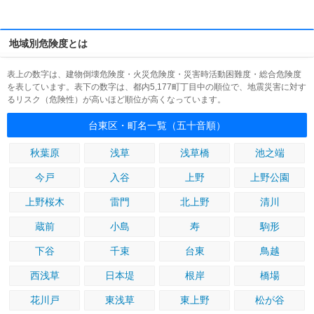
地域別危険度とは
表上の数字は、建物倒壊危険度・火災危険度・災害時活動困難度・総合危険度
を表しています。表下の数字は、都内5,177町丁目中の順位で、地震災害に対す
るリスク（危険性）が高いほど順位が高くなっています。
台東区・町名一覧（五十音順）
秋葉原
浅草
浅草橋
池之端
今戸
入谷
上野
上野公園
上野桜木
雷門
北上野
清川
蔵前
小島
寿
駒形
下谷
千束
台東
鳥越
西浅草
日本堤
根岸
橋場
花川戸
東浅草
東上野
松が谷