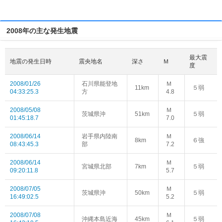
2008年の主な発生地震
最大震
地震の発生日時
震央地名
深さ
Ｍ
度
2008/01/26
石川県能登地
Ｍ
11km
５弱
04:33:25.3
方
4.8
2008/05/08
Ｍ
茨城県沖
51km
５弱
01:45:18.7
7.0
2008/06/14
岩手県内陸南
Ｍ
8km
６強
08:43:45.3
部
7.2
2008/06/14
Ｍ
宮城県北部
7km
５弱
09:20:11.8
5.7
2008/07/05
Ｍ
茨城県沖
50km
５弱
16:49:02.5
5.2
2008/07/08
Ｍ
沖縄本島近海
45km
５弱