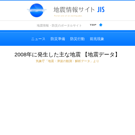
地震情
地震情報・防災のポータルサイト
ニュース
防災準備
防災行動
前兆現象
2008年に発生した主な地震 【地震データ】
気象庁「地震・津波の観測・解析データ」より