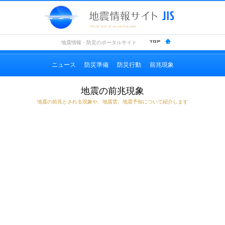
地震情
地震情報・防災のポータルサイト
ニュース
防災準備
防災行動
前兆現象
地震の前兆現象
地震の前兆とされる現象や、地震雲、地震予知について紹介します