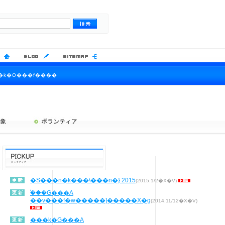
�k�O���f����
�S���n�k���\���n�} 2015
(2015.1/2�X�V)
�֓��G���A
��v���f�w�����]�����X�g
(2014.11/12�X�V)
���k�G���A