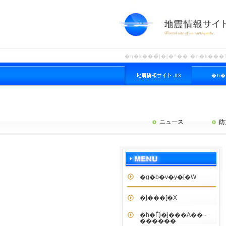
�n�k���̃|�[�^�� �n�k���
�h�
�n�
�g�b�v�y�[�W
�j���[�X
�h�Ѓ}�j���A�� -
������