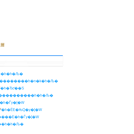
断層
�h�h�Љ�
��������h�n�k�h�Љ�
F
�h�Ђƈ��S
����������h�h�Љ�
�h�Ѓy�[�W
F
�h�ЁE�ЊQ�y�[�W
���E�h�Ѓy�[�W
��h�h�Љ�