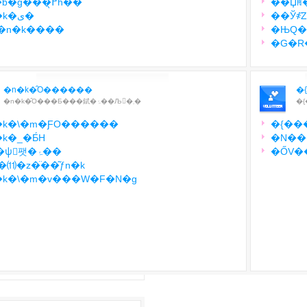
�y�b�g�̂��߂̖h��
��Џꏊ
�n�k�ی�
��Ў҂̏
}�n�k����
�ЊQ�
�G�R
�n�k�̑O������
�
�n�k�̑O���Ƃ���錻�ۂ��Љ�܂�
�
�k�\�m�ƑO������
�{��
k�_�Ƃ́H
�N��
�G�ψُ팻�ۂ̎��
�ŐV�
⑾�z�̈��͂ƒn�k
�k�\�m�v���W�F�N�g