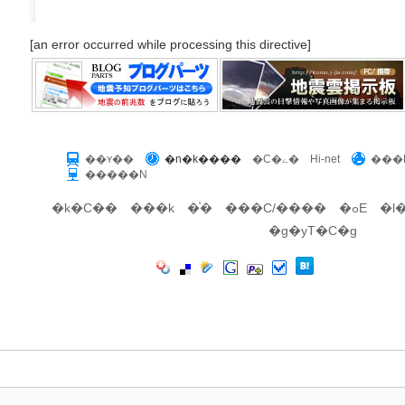
[an error occurred while processing this directive]
��ʏ��
�n�k����
�C�ے�
Hi-net
���E
�����N
�k�C��
���k
�֓�
���C/����
�ߋE
�l
�g�уT�C�g