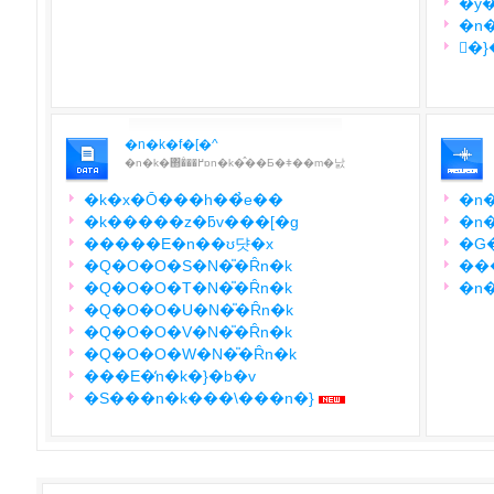
�ً
�n�k�f�[�^
�n�k�΍�̂��߂ɒn�k�̂��Ƃ�ǂ��m�낤
�k�x�Ō���h��̉e��
�n
�k�����z�ƃv���[�g
�n�
�����E�n��ʊ댯�x
�Q�O�O�S�N�̎�Ȓn�k
���
�Q�O�O�T�N�̎�Ȓn�k
�n
�Q�O�O�U�N�̎�Ȓn�k
�Q�O�O�V�N�̎�Ȓn�k
�Q�O�O�W�N�̎�Ȓn�k
���E�̒n�k�}�b�v
�S���n�k���\���n�}