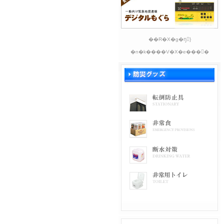
��R�X�g�ŋً}
�n�k����V�X�e���𓱓�