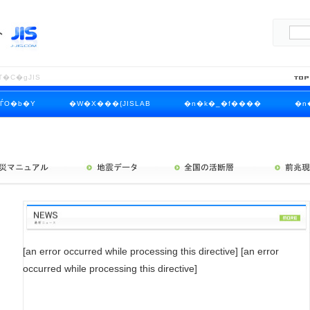
T�C�gJIS
ЃO�b�Y
�W�X���{JISLAB
�n�k�_�f����
�n
k�t�H�[����
�n�k���񃁁[��
[an error occurred while processing this directive] [an error
occurred while processing this directive]