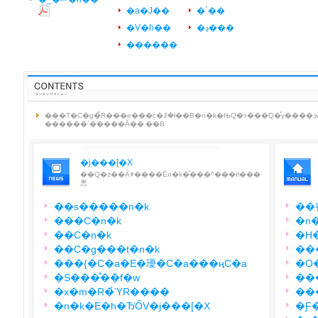
�a�J��
�`��
�V�h��
�ڍ���
������
���T�C�g�̃R���e���c�ꗗ�ł��B�n�k�ЊQ�ɂ���Q�̌y����ڎw���A�n�k�h�Ђɖ𗧂
������`�����Ă��܂��B
�j���[�X
��Q�z��Ȃǂ����Ēn�k�̎���^���ɍl���
悤
��s�����n�k
��
���C�n�k
�n
��C�n�k
�H
��C�g���t�n�k
���
���{�C�a�E�瓇�C�a���ӊC�a
�O
�S���̊��f�w
���
�x�m�R�̉ΎR����
��
�n�k�E�h�Ђ̍ŐV�j���[�X
�Ƒ