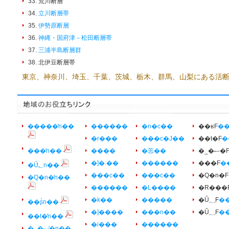
33. 荒川断層
34.
立川断層帯
35.
伊勢原断層
36.
神縄・国府津－松田断層帯
37.
三浦半島断層群
38. 北伊豆断層帯
東京、神奈川、埼玉、千葉、茨城、栃木、群馬、山梨にある活
�����̒n��
������
�n�c��
��ʁF
��
�r���
���c�J��
��t�F
�
���̒n��
����
�䓌��
�_�ސ�
�]�ː��
������
���F
�
�Ȗ؂̒n��
���c��
���c��
�Q�n�F
�Q�n�̒n��
������
�L����
�R���
�k��
�����
�Ȗ؁F
��
��ʂ̒n��
�]����
���n��
�Ȗ؁F
�
��t�̒n��
�i���
������
�_�ސ�̒n��