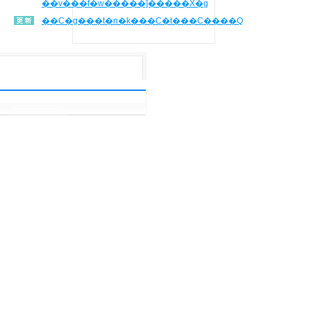
��v���f�w�����]�����X�g
��C�g���t�n�k���C�t���C����Q