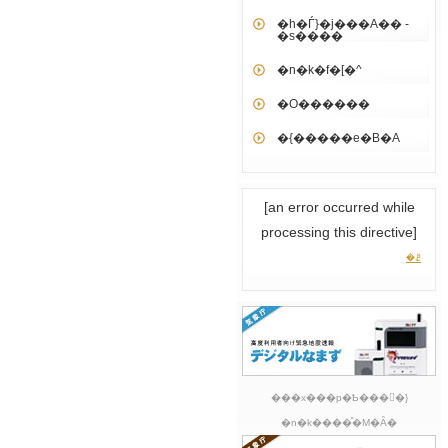
�h�Ѓ}�j���A�� -
�s����
�n�k�f�[�^
�O������
�{�����e�B�A
[an error occurred while
processing this directive]
�ꗗ
���x���p�Ҍ����ً}
�n�k����̎�M�Ȃ�