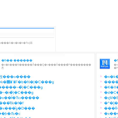
�h�� ������
�
�n�k���N�����Ă���Q�ɂ���Ȃ����߂̏��������
�
悤
펝���o����
�n�k
�k�΍�`�F�b�N�|�C���g
����
�����~�̃|�C���g
�K�X�
~�i�̃|�C���g
�d�C
�o��ł̔�Ђɔ�����
�ʐM�E
��̑ϐk�f�f
�^�]
�x���̑g�D���
���ꏊ
��̖h�Љ�c