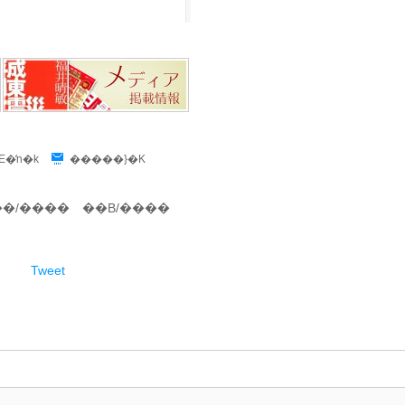
�̒n�k
�����}�K
��/����
��B/����
Tweet