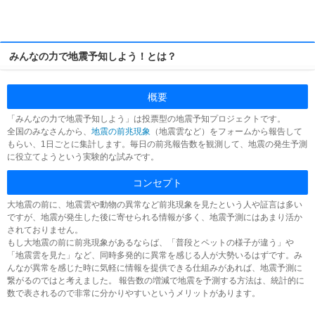
みんなの力で地震予知しよう！とは？
概要
「みんなの力で地震予知しよう」は投票型の地震予知プロジェクトです。
全国のみなさんから、
地震の前兆現象
（地震雲など）をフォームから報告して
もらい、1日ごとに集計します。毎日の前兆報告数を観測して、地震の発生予測
に役立てようという実験的な試みです。
コンセプト
大地震の前に、地震雲や動物の異常など前兆現象を見たという人や証言は多い
ですが、地震が発生した後に寄せられる情報が多く、地震予測にはあまり活か
されておりません。
もし大地震の前に前兆現象があるならば、「普段とペットの様子が違う」や
「地震雲を見た」など、同時多発的に異常を感じる人が大勢いるはずです。み
んなが異常を感じた時に気軽に情報を提供できる仕組みがあれば、地震予測に
繋がるのではと考えました。 報告数の増減で地震を予測する方法は、統計的に
数で表されるので非常に分かりやすいというメリットがあります。