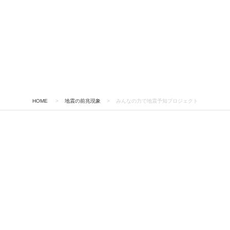
HOME
>
地震の前兆現象
>
みんなの力で地震予知プロジェクト