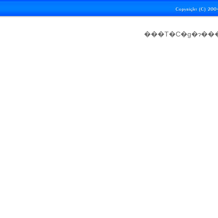
���T�C�g�ɂ��