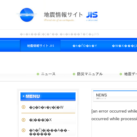
�n�k���̃|�[�^�� �n�k���T�C�gJIS
�h�ЃO�b�Y
�W�X���{J
�n�k�t�H�[����
�n�k
�g�b�v�y�[�W
[an error occurred while
occurred while processin
�j���[�X
�h�Ѓ}�j���A�� -
������