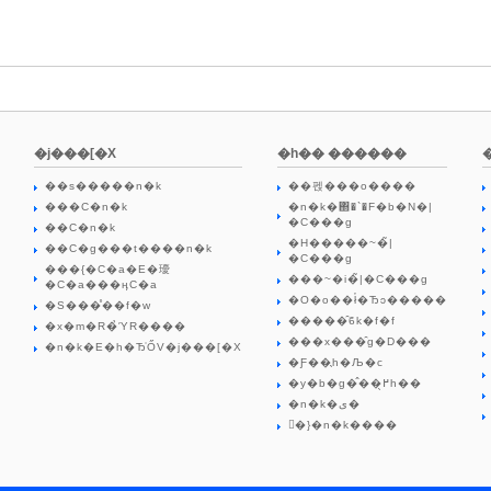
�j���[�X
�h�� ������
��s�����n�k
��펝���o����
���C�n�k
�n�k�΍�`�F�b�N�|
�C���g
��C�n�k
�H�����~�̃|
��C�g���t����n�k
�C���g
���{�C�a�E�瓇
���~�i�̃|�C���g
�C�a���ӊC�a
�O�o��ł̔�Ђɔ�����
�S���̊��f�w
�����̑ϐk�f�f
�x�m�R�̉ΎR����
���x���̑g�D���
�n�k�E�h�Ђ̍ŐV�j���[�X
�Ƒ��̖h�Љ�c
�y�b�g�̂��߂̖h��
�n�k�ی�
�ً}�n�k����