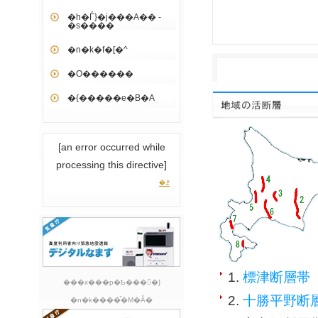
�h�Ѓ}�j���A�� -
�s����
�n�k�f�[�^
�O������
�{�����e�B�A
[an error occurred while
processing this directive]
�ꗗ
1.
標津断層帯
���x���p�Ҍ����ً}
2.
十勝平野断
�n�k����̎�M�Ȃ�