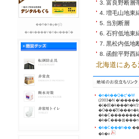
3. 富良野断層
4. 増毛山地
5. 当別断層
��R�X�g�ŋً}
6. 石狩低地
�n�k����V�X�e���𓱓�
7. 黒松内低地
8. 函館平野
北海道にある
�n�k��Q�ʐ^�W
(2003�N �\�����
�{�錧�k���̒n�k/1
�O���͂邩���n�k/
�k�C���������
�k�C���쐼���n
�k�C���̒n��
��
�b�v