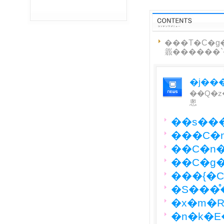
���T�C�g�̃R�
�j��
��Q�z
悤
��s��
���C�
��C�n�
��C�g�
���{�
�S���̊
�x�m�R
�n�k�E