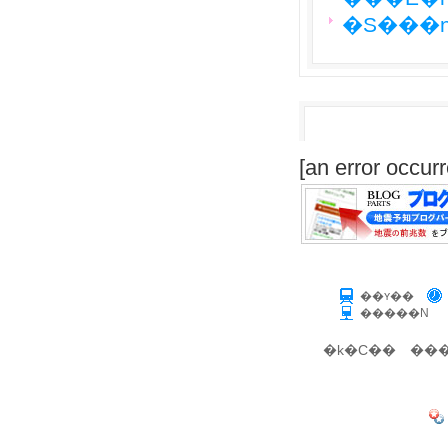
�S���n
[an error occurr
��ʏ��
�����N
�k�C��
���