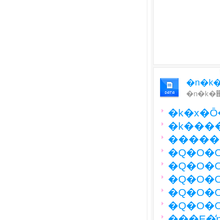
�n�k�
�k�x�Ō
�k����
�����
�Q�O�O
�Q�O�O
�Q�O�O
�Q�O�O
�Q�O�O
���E�̒