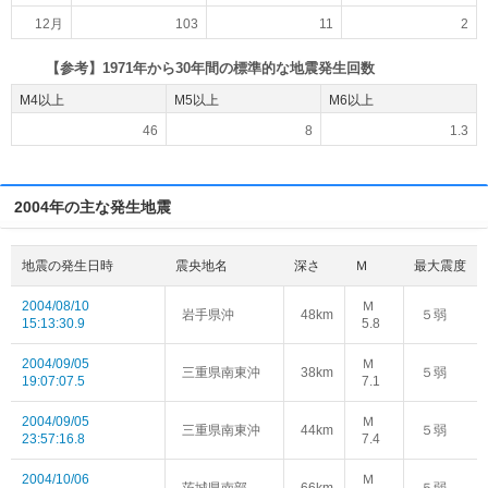
12月
103
11
2
【参考】1971年から30年間の標準的な地震発生回数
M4以上
M5以上
M6以上
46
8
1.3
2004年の主な発生地震
地震の発生日時
震央地名
深さ
Ｍ
最大震度
2004/08/10
Ｍ
岩手県沖
48km
５弱
15:13:30.9
5.8
2004/09/05
Ｍ
三重県南東沖
38km
５弱
19:07:07.5
7.1
2004/09/05
Ｍ
三重県南東沖
44km
５弱
23:57:16.8
7.4
2004/10/06
Ｍ