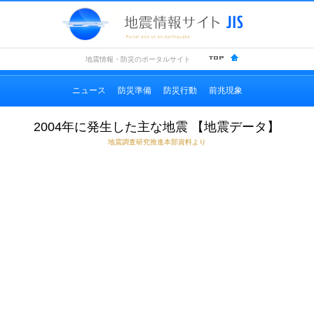
地震情
地震情報・防災のポータルサイト
ニュース
防災準備
防災行動
前兆現象
2004年に発生した主な地震 【地震データ】
地震調査研究推進本部資料より