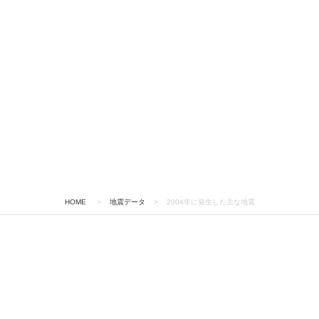
HOME
>
地震データ
>
2004年に発生した主な地震