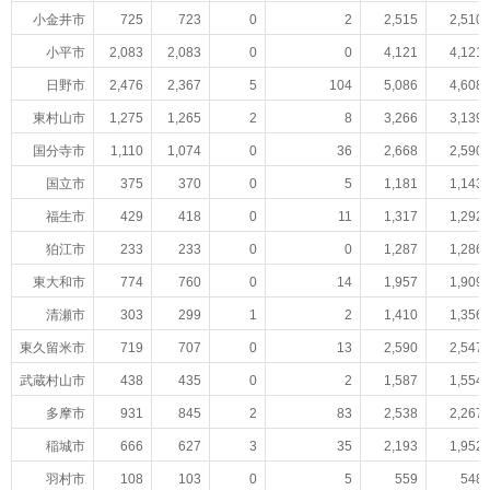
小金井市
725
723
0
2
2,515
2,510
小平市
2,083
2,083
0
0
4,121
4,121
日野市
2,476
2,367
5
104
5,086
4,608
東村山市
1,275
1,265
2
8
3,266
3,139
国分寺市
1,110
1,074
0
36
2,668
2,590
国立市
375
370
0
5
1,181
1,143
福生市
429
418
0
11
1,317
1,292
狛江市
233
233
0
0
1,287
1,286
東大和市
774
760
0
14
1,957
1,909
清瀬市
303
299
1
2
1,410
1,356
東久留米市
719
707
0
13
2,590
2,547
武蔵村山市
438
435
0
2
1,587
1,554
多摩市
931
845
2
83
2,538
2,267
稲城市
666
627
3
35
2,193
1,952
羽村市
108
103
0
5
559
548