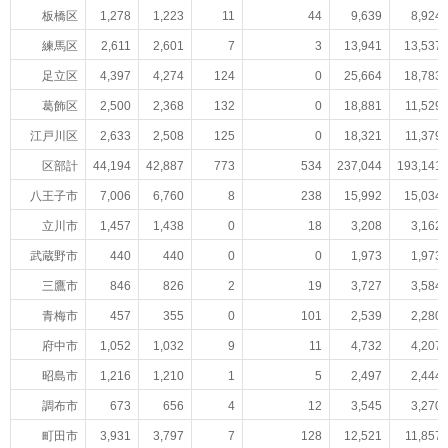
板橋区
1,278
1,223
11
44
9,639
8,924
練馬区
2,611
2,601
7
3
13,941
13,537
足立区
4,397
4,274
124
0
25,664
18,783
葛飾区
2,500
2,368
132
0
18,881
11,529
江戸川区
2,633
2,508
125
0
18,321
11,379
区部計
44,194
42,887
773
534
237,044
193,141
八王子市
7,006
6,760
8
238
15,992
15,034
立川市
1,457
1,438
0
18
3,208
3,162
武蔵野市
440
440
0
0
1,973
1,973
三鷹市
846
826
2
19
3,727
3,584
青梅市
457
355
0
101
2,539
2,280
府中市
1,052
1,032
9
11
4,732
4,207
昭島市
1,216
1,210
1
5
2,497
2,444
調布市
673
656
4
12
3,545
3,270
町田市
3,931
3,797
7
128
12,521
11,857