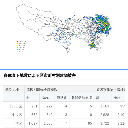
多摩直下地震による区市町村別建物被害
単位：棟
原因別建物全壊棟数
原因別建物半壊棟数
計
ゆれ
液状化
急傾斜地崩壊
計
ゆれ
千代田区
231
222
4
5
1,163
959
中央区
662
649
13
0
2,828
2,101
港区
1,097
1,005
7
85
3,722
3,224