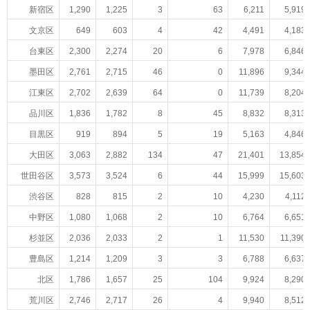
新宿区
1,290
1,225
3
63
6,211
5,919
文京区
649
603
4
42
4,491
4,183
台東区
2,300
2,274
20
6
7,978
6,846
墨田区
2,761
2,715
46
0
11,896
9,344
江東区
2,702
2,639
64
0
11,739
8,204
品川区
1,836
1,782
8
45
8,832
8,313
目黒区
919
894
5
19
5,163
4,846
大田区
3,063
2,882
134
47
21,401
13,854
世田谷区
3,573
3,524
6
44
15,999
15,603
渋谷区
828
815
2
10
4,230
4,112
中野区
1,080
1,068
2
10
6,764
6,651
杉並区
2,036
2,033
2
1
11,530
11,390
豊島区
1,214
1,209
3
3
6,788
6,637
北区
1,786
1,657
25
104
9,924
8,290
荒川区
2,746
2,717
26
4
9,940
8,512