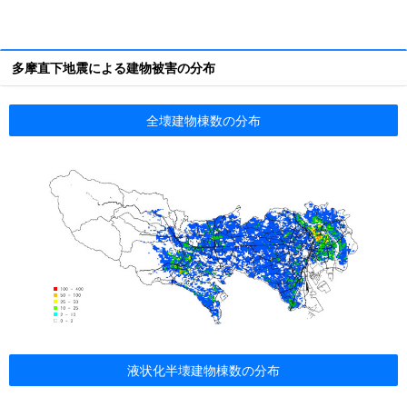
多摩直下地震による建物被害の分布
全壊建物棟数の分布
液状化半壊建物棟数の分布