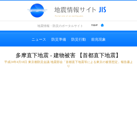
地震情
地震情報・防災のポータルサイト
ニュース
防災準備
防災行動
前兆現象
多摩直下地震 - 建物被害 【首都直下地震】
平成24年4月18日 東京都防災会議 地震部会「首都直下地震等による東京の被害想定」報告書よ
り