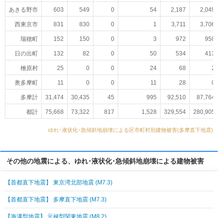
あきる野市
603
549
0
54
2,187
2,049
西東京市
831
830
0
1
3,711
3,706
瑞穂町
152
150
0
3
972
958
日の出町
132
82
0
50
534
413
檜原村
25
0
0
24
68
2
奥多摩町
11
0
0
11
28
0
多摩計
31,474
30,435
45
995
92,510
87,764
都計
75,668
73,322
817
1,528
329,554
280,905
ゆれ･液状化･急傾斜地崩壊による区市町村別建物被害(多摩直下地震)
その他の地震による、ゆれ･液状化･急傾斜地崩壊による建物被害
【首都直下地震】 東京湾北部地震 (M7.3)
【首都直下地震】 多摩直下地震 (M7.3)
【海溝型地震】 元禄型関東地震 (M8.2)