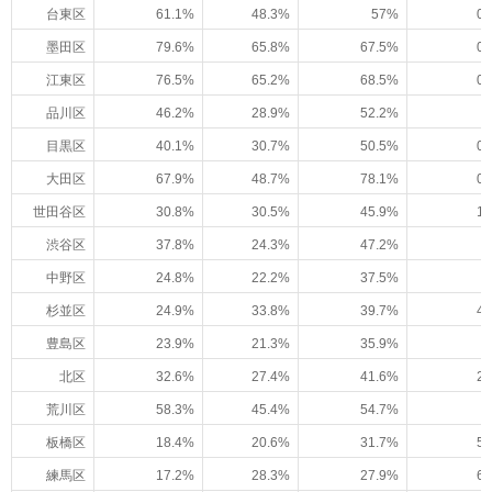
台東区
61.1%
48.3%
57%
0.
墨田区
79.6%
65.8%
67.5%
0.
江東区
76.5%
65.2%
68.5%
0.
品川区
46.2%
28.9%
52.2%
目黒区
40.1%
30.7%
50.5%
0.
大田区
67.9%
48.7%
78.1%
0.
世田谷区
30.8%
30.5%
45.9%
1.
渋谷区
37.8%
24.3%
47.2%
中野区
24.8%
22.2%
37.5%
杉並区
24.9%
33.8%
39.7%
4.
豊島区
23.9%
21.3%
35.9%
北区
32.6%
27.4%
41.6%
2.
荒川区
58.3%
45.4%
54.7%
板橋区
18.4%
20.6%
31.7%
5.
練馬区
17.2%
28.3%
27.9%
6.