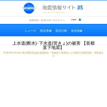
地震情
地震情報・防災のポータルサイト
ニュース
防災準備
防災行動
前兆現象
上水道(断水)･下水道(管きょ)の被害 【首都
直下地震】
平成24年4月18日 東京都防災会議 地震部会「首都直下地震等による東京の被害想定」報告書よ
り