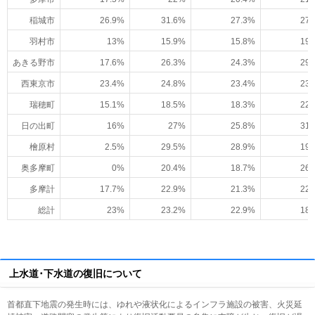
稲城市
26.9%
31.6%
27.3%
27.
羽村市
13%
15.9%
15.8%
19.
あきる野市
17.6%
26.3%
24.3%
29.
西東京市
23.4%
24.8%
23.4%
23.
瑞穂町
15.1%
18.5%
18.3%
22.
日の出町
16%
27%
25.8%
31.
檜原村
2.5%
29.5%
28.9%
19.
奥多摩町
0%
20.4%
18.7%
26.
多摩計
17.7%
22.9%
21.3%
22.
総計
23%
23.2%
22.9%
18.
上水道･下水道の復旧について
首都直下地震の発生時には、ゆれや液状化によるインフラ施設の被害、火災延