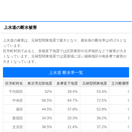
上水道の断水被害
上水道の被害は、元禄型関東地震で最大となり、都全体の断水率は45.2％とな
っています。
区市町村別でみると、首都直下地震では区部東部や沿岸地区などで被害が大き
くなっています。元禄型関東地震では震源域に近い城南地区や南多摩で被害が
大きくなっています。
上水道 断水率一覧
区市町村名
東京湾北部地震
多摩直下地震
元禄型関東地震
立川断層帯
千代田区
52%
39.4%
53.4%
0.
中央区
68.5%
64.7%
72.5%
0.
港区
44.5%
37.8%
52.8%
0.
新宿区
34.3%
20.3%
39.2%
1.
文京区
38.5%
21.4%
37.2%
0.