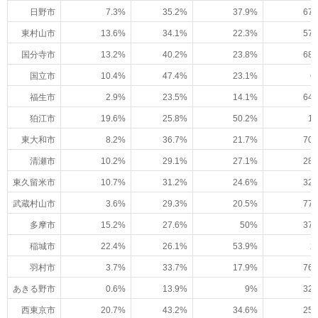
日野市
7.3%
35.2%
37.9%
67.
東村山市
13.6%
34.1%
22.3%
57.
国分寺市
13.2%
40.2%
23.8%
68.
国立市
10.4%
47.4%
23.1%
6
福生市
2.9%
23.5%
14.1%
64.
狛江市
19.6%
25.8%
50.2%
1.
東大和市
8.2%
36.7%
21.7%
70.
清瀬市
10.2%
29.1%
27.1%
28.
東久留米市
10.7%
31.2%
24.6%
32.
武蔵村山市
3.6%
29.3%
20.5%
77.
多摩市
15.2%
27.6%
50%
37.
稲城市
22.4%
26.1%
53.9%
2
羽村市
3.7%
33.7%
17.9%
76.
あきる野市
0.6%
13.9%
9%
32.
西東京市
20.7%
43.2%
34.6%
25.