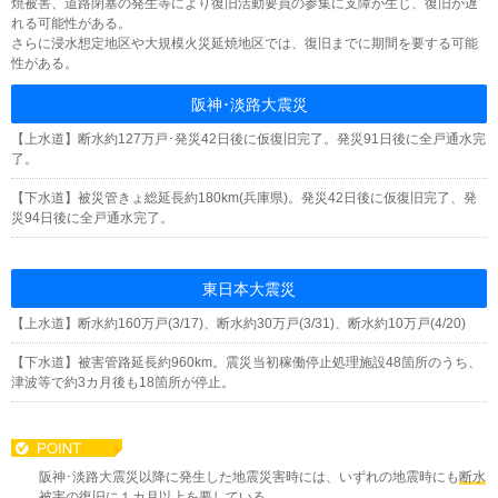
焼被害、道路閉塞の発生等により復旧活動要員の参集に支障が生じ、復旧が遅
れる可能性がある。
さらに浸水想定地区や大規模火災延焼地区では、復旧までに期間を要する可能
性がある。
阪神･淡路大震災
【上水道】断水約127万戸･発災42日後に仮復旧完了。発災91日後に全戸通水完
了。
【下水道】被災管きょ総延長約180km(兵庫県)。発災42日後に仮復旧完了、発
災94日後に全戸通水完了。
東日本大震災
【上水道】断水約160万戸(3/17)、断水約30万戸(3/31)、断水約10万戸(4/20)
【下水道】被害管路延長約960km。震災当初稼働停止処理施設48箇所のうち、
津波等で約3カ月後も18箇所が停止。
阪神･淡路大震災以降に発生した地震災害時には、いずれの地震時にも
断水
被害の復旧に１カ月以上を要している。