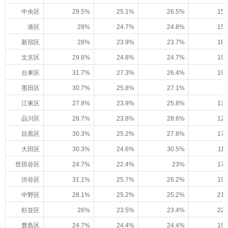
中央区
29.5%
25.1%
26.5%
15.
港区
28%
24.7%
24.8%
15.
新宿区
28%
23.9%
23.7%
18.
文京区
29.6%
24.8%
24.7%
19.
台東区
31.7%
27.3%
26.4%
19.
墨田区
30.7%
25.8%
27.1%
1
江東区
27.9%
23.9%
25.8%
13.
品川区
28.7%
23.8%
28.6%
12.
目黒区
30.3%
25.2%
27.8%
17.
大田区
30.3%
24.6%
30.5%
11
世田谷区
24.7%
22.4%
23%
17.
渋谷区
31.1%
25.7%
26.2%
19.
中野区
28.1%
25.2%
25.2%
21.
杉並区
26%
23.5%
23.4%
22.
豊島区
24.7%
24.4%
24.4%
19.