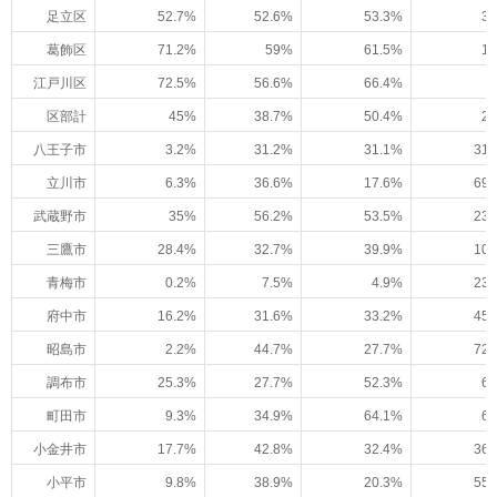
足立区
52.7%
52.6%
53.3%
3.
葛飾区
71.2%
59%
61.5%
1.
江戸川区
72.5%
56.6%
66.4%
区部計
45%
38.7%
50.4%
2.
八王子市
3.2%
31.2%
31.1%
31.
立川市
6.3%
36.6%
17.6%
69.
武蔵野市
35%
56.2%
53.5%
23.
三鷹市
28.4%
32.7%
39.9%
10.
青梅市
0.2%
7.5%
4.9%
23.
府中市
16.2%
31.6%
33.2%
45.
昭島市
2.2%
44.7%
27.7%
72.
調布市
25.3%
27.7%
52.3%
6.
町田市
9.3%
34.9%
64.1%
6.
小金井市
17.7%
42.8%
32.4%
36.
小平市
9.8%
38.9%
20.3%
55.