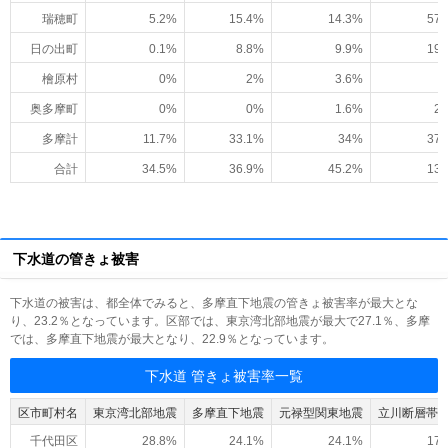
瑞穂町
5.2%
15.4%
14.3%
57.
日の出町
0.1%
8.8%
9.9%
19.
檜原村
0%
2%
3.6%
奥多摩町
0%
0%
1.6%
2.
多摩計
11.7%
33.1%
34%
37.
合計
34.5%
36.9%
45.2%
13.
下水道の管きょ被害
下水道の被害は、都全体でみると、多摩直下地震の管きょ被害率が最大とな
り、23.2％となっています。区部では、東京湾北部地震が最大で27.1％、多摩
では、多摩直下地震が最大となり、22.9％となっています。
下水道 管きょ被害率一覧
区市町村名
東京湾北部地震
多摩直下地震
元禄型関東地震
立川断層帯
千代田区
28.8%
24.1%
24.1%
17.