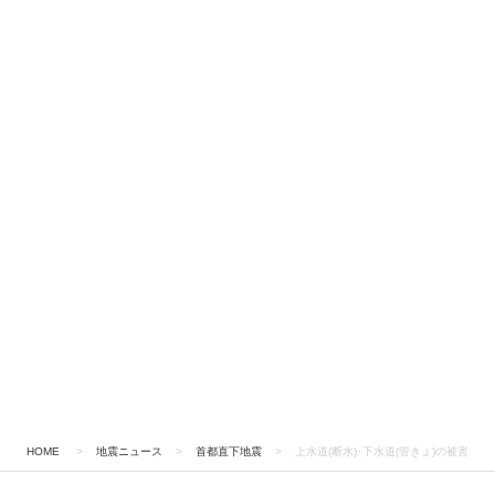
HOME
>
地震ニュース
>
首都直下地震
>
上水道(断水)･下水道(管きょ)の被害