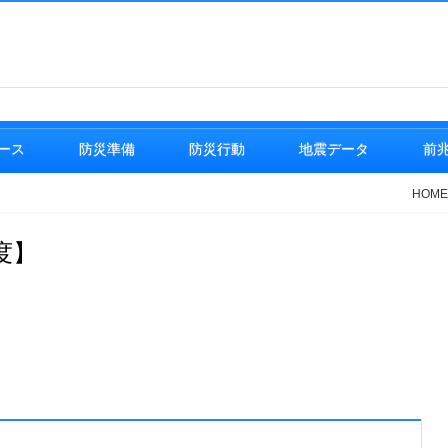
地震情報
ース
防災準備
防災行動
地震データ
前
HOME
度】