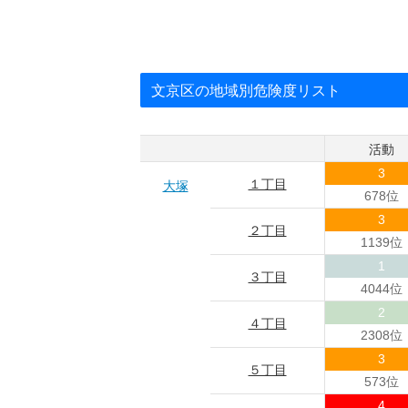
文京区の地域別危険度リスト
活動
3
１丁目
大塚
678位
3
２丁目
1139位
1
３丁目
4044位
2
４丁目
2308位
3
５丁目
573位
4