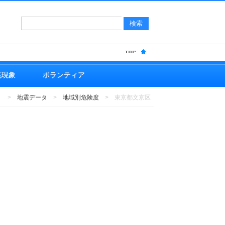
サイト
JIS
兆現象
ボランティア
>
地震データ
>
地域別危険度
>
東京都文京区