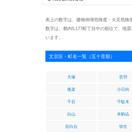
表上の数字は、建物倒壊危険度・火災危険
数字は、都内5,177町丁目中の順位で、
います。
文京区・町名一覧（五十音順）
大塚
音羽
後楽
小日向
千石
千駄木
白山
本駒込
目白台
弥生