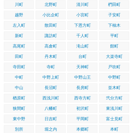
川町
北野町
清川町
椚田町
越野
小比企町
小宮町
子安町
左入町
散田町
下恩方町
下柚木
新町
諏訪町
千人町
平町
高尾町
高倉町
滝山町
館町
田町
丹木町
台町
大楽寺町
寺田町
寺町
天神町
戸吹町
中町
中野上町
中野山王
中野町
中山
長沼町
長房町
並木町
楢原町
西浅川町
西寺方町
弐分方町
狭間町
八幡町
初沢町
東浅川町
東中野
日吉町
平岡町
富士見町
別所
堀之内
本郷町
本町