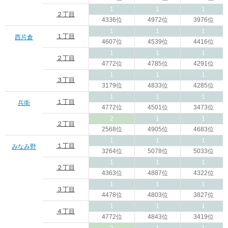
1
1
1
２丁目
4336位
4972位
3976位
1
1
1
１丁目
西片倉
4607位
4539位
4416位
1
1
1
２丁目
4772位
4785位
4291位
1
1
1
３丁目
3179位
4833位
4285位
1
1
1
１丁目
兵衛
4772位
4501位
3473位
2
1
1
２丁目
2568位
4905位
4683位
1
1
1
１丁目
みなみ野
3264位
5078位
5033位
1
1
1
２丁目
4363位
4887位
4322位
1
1
1
３丁目
4478位
4803位
3827位
1
1
1
４丁目
4772位
4843位
3419位