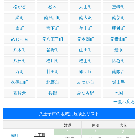
松が谷
松木
丸山町
三崎町
緑町
南浅川町
南大沢
南新町
南町
宮下町
美山町
明神町
めじろ台
元八王子町
元本郷町
元横山町
八木町
谷野町
山田町
鑓水
八日町
横川町
横山町
四谷町
万町
廿里町
絹ケ丘
南陽台
久保山町
北野台
みつい台
城山手
西片倉
兵衛
みなみ野
七国
一覧へ戻る
八王子市の地域別危険度リスト
活動
倒壊
火災
2
2
2
１丁目
暁町