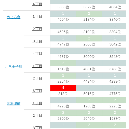
1
1
1
４丁目
3053位
3829位
4064位
1
2
1
１丁目
めじろ台
4604位
2184位
3840位
1
1
1
２丁目
4695位
3103位
3304位
1
2
1
３丁目
4747位
2806位
3042位
1
1
1
４丁目
4687位
3090位
3548位
2
1
1
１丁目
元八王子町
1619位
4081位
3788位
2
1
1
２丁目
2254位
4494位
4233位
4
1
1
３丁目
313位
5016位
4775位
1
2
2
１丁目
元本郷町
4296位
1268位
2225位
2
2
2
２丁目
2709位
2646位
1987位
1
2
2
３丁目