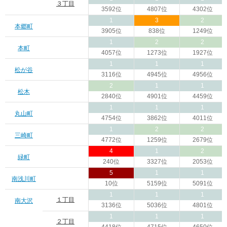
３丁目
3592位
4807位
4302位
1
3
2
本郷町
3905位
838位
1249位
1
2
2
本町
4057位
1273位
1927位
1
1
1
松が谷
3116位
4945位
4956位
2
1
1
松木
2840位
4901位
4459位
1
1
1
丸山町
4754位
3862位
4011位
1
2
2
三崎町
4772位
1259位
2679位
4
1
2
緑町
240位
3327位
2053位
5
1
1
南浅川町
10位
5159位
5091位
1
1
1
１丁目
南大沢
3136位
5036位
4801位
1
1
1
２丁目