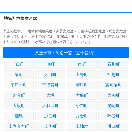
地域別危険度とは
表上の数字は、建物倒壊危険度・火災危険度・災害時活動困難度・総合危険度
を表しています。表下の数字は、都内5,177町丁目中の順位で、地震災害に対す
るリスク（危険性）が高いほど順位が高くなっています。
八王子市・町名一覧（五十音順）
暁町
旭町
東町
石川町
泉町
犬目町
上野町
打越町
宇津木町
宇津貫町
梅坪町
裏高尾町
追分町
大塚
大船町
大谷町
大横町
大和田町
小門町
尾崎町
鹿島
加住町
片倉町
叶谷町
上壱分方町
上川町
上柚木
川口町