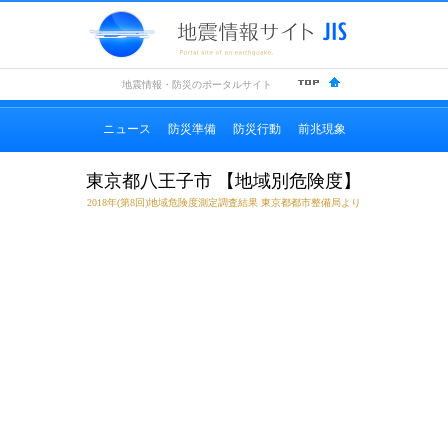
地震情
地震情報・防災のポータルサイト
ニュース
防災準備
防災行動
前兆現象
東京都八王子市 【地域別危険度】
2018年(第8回)地域危険度測定調査結果 東京都都市整備局より