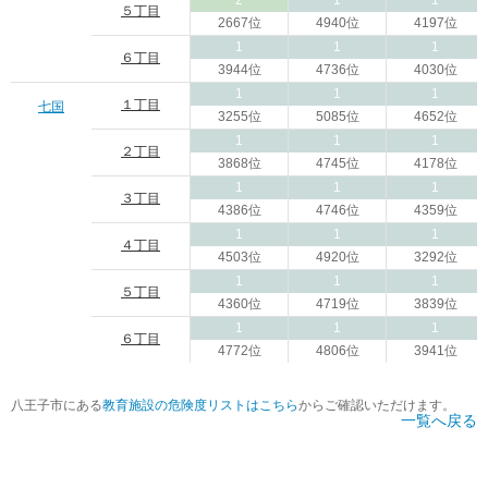
2
1
1
５丁目
2667位
4940位
4197位
1
1
1
６丁目
3944位
4736位
4030位
1
1
1
１丁目
七国
3255位
5085位
4652位
1
1
1
２丁目
3868位
4745位
4178位
1
1
1
３丁目
4386位
4746位
4359位
1
1
1
４丁目
4503位
4920位
3292位
1
1
1
５丁目
4360位
4719位
3839位
1
1
1
６丁目
4772位
4806位
3941位
八王子市にある
教育施設の危険度リストはこちら
からご確認いただけます。
一覧へ戻る