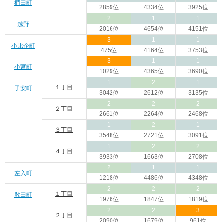
椚田町
2859位
4334位
3925位
2
1
1
越野
2016位
4654位
4151位
3
1
1
小比企町
475位
4164位
3753位
3
1
1
小宮町
1029位
4365位
3690位
1
2
1
１丁目
子安町
3042位
2612位
3135位
2
2
2
２丁目
2661位
2264位
2468位
1
2
1
３丁目
3548位
2721位
3091位
1
2
2
４丁目
3933位
1663位
2708位
2
1
1
左入町
1218位
4486位
4348位
2
2
2
１丁目
散田町
1976位
1847位
1819位
2
2
3
２丁目
2090位
1679位
961位