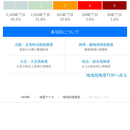
1
2
3
4
5
2,344町丁目
1,653町丁目
822町丁目
288町丁目
85町丁目
45.2%
31.8%
15.8%
5.6%
1.6%
各項目について
活動：災害時活動困難度
倒壊：建物倒壊危険度
道路や公園の整備状況
建物倒壊の危険性
火災：火災危険度
総合：総合危険度
火災の発生と延焼の危険性
まちの総合的な危険度
地域危険度TOPへ戻る
HOME
>
地震データ
>
地域別危険度
>
東京都八王子市