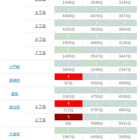
1546位
3546位
3144位
1
1
1
４丁目
4468位
4076位
3873位
1
1
1
５丁目
4202位
3816位
3854位
2
1
1
６丁目
1955位
3404位
3134位
2
1
1
７丁目
1426位
3547位
3447位
1
2
2
小門町
3856位
2249位
2347位
4
1
1
尾崎町
87位
4550位
4659位
1
1
1
鹿島
3342位
4755位
4536位
4
1
1
１丁目
加住町
212位
4797位
4803位
5
1
1
２丁目
8位
5088位
5031位
2
1
1
片倉町
1867位
4400位
3938位