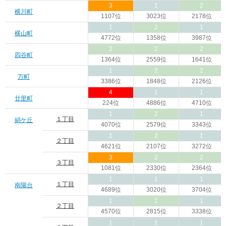
3
1
2
横川町
1107位
3023位
2178位
1
2
1
横山町
4772位
1358位
3987位
2
2
2
四谷町
1364位
2559位
1641位
1
2
2
万町
3386位
1848位
2126位
4
1
1
廿里町
224位
4886位
4710位
1
2
1
１丁目
絹ケ丘
4070位
2579位
3343位
1
2
1
２丁目
4621位
2107位
3272位
3
2
2
３丁目
1081位
2330位
2364位
1
1
1
１丁目
南陽台
4689位
3020位
3704位
1
2
1
２丁目
4570位
2815位
3338位
1
1
1