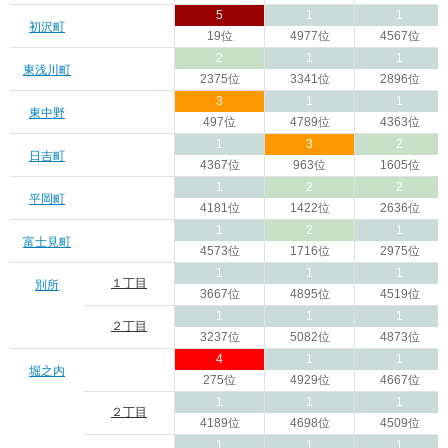
5
1
1
初沢町
19位
4977位
4567位
2
1
1
東浅川町
2375位
3341位
2896位
3
1
1
東中野
497位
4789位
4363位
1
3
2
日吉町
4367位
963位
1605位
1
2
2
平岡町
4181位
1422位
2636位
1
2
1
富士見町
4573位
1716位
2975位
1
1
1
１丁目
別所
3667位
4895位
4519位
1
1
1
２丁目
3237位
5082位
4873位
4
1
1
堀之内
275位
4929位
4667位
1
1
1
２丁目
4189位
4698位
4509位
1
1
1