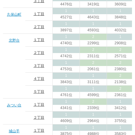
３丁目
4476位
3419位
3609位
1
1
1
１丁目
久保山町
4527位
4643位
3848位
1
1
1
２丁目
3897位
4593位
4032位
1
2
1
１丁目
北野台
4740位
2299位
2908位
1
2
2
２丁目
4742位
2311位
2571位
1
2
2
３丁目
4753位
2061位
2380位
1
1
2
４丁目
3843位
3111位
2138位
1
1
2
５丁目
4761位
4599位
2361位
1
2
1
１丁目
みつい台
4341位
2339位
3412位
1
1
1
２丁目
4609位
2964位
3755位
1
1
1
１丁目
城山手
3875位
4988位
3583位