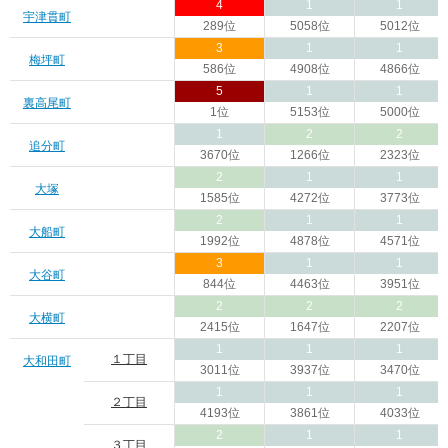
4
1
1
宇津貫町
289位
5058位
5012位
3
1
1
梅坪町
586位
4908位
4866位
5
1
1
裏高尾町
1位
5153位
5000位
1
2
2
追分町
3670位
1266位
2323位
2
1
1
大塚
1585位
4272位
3773位
2
1
1
大船町
1992位
4878位
4571位
3
1
1
大谷町
844位
4463位
3951位
2
2
2
大横町
2415位
1647位
2207位
1
1
1
１丁目
大和田町
3011位
3937位
3470位
1
1
1
２丁目
4193位
3861位
4033位
2
1
1
３丁目