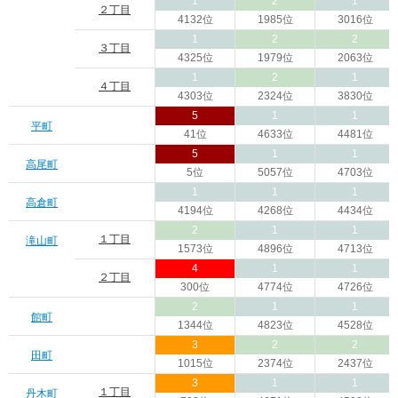
1
2
1
２丁目
4132位
1985位
3016位
1
2
2
３丁目
4325位
1979位
2063位
1
2
1
４丁目
4303位
2324位
3830位
5
1
1
平町
41位
4633位
4481位
5
1
1
高尾町
5位
5057位
4703位
1
1
1
高倉町
4194位
4268位
4434位
2
1
1
１丁目
滝山町
1573位
4896位
4713位
4
1
1
２丁目
300位
4774位
4726位
2
1
1
館町
1344位
4823位
4528位
3
2
2
田町
1015位
2374位
2437位
3
1
1
１丁目
丹木町