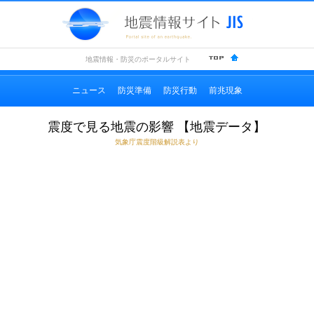
地震情
地震情報・防災のポータルサイト
ニュース
防災準備
防災行動
前兆現象
震度で見る地震の影響 【地震データ】
気象庁震度階級解説表より