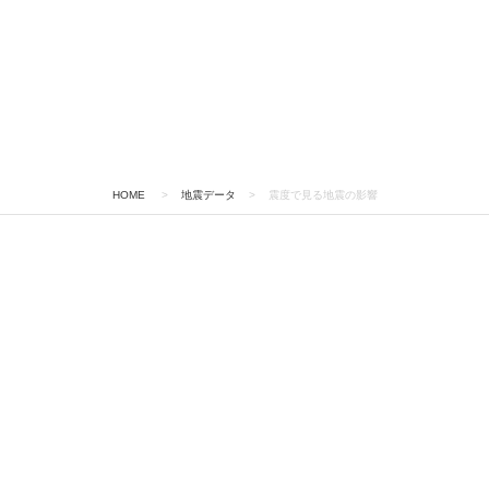
HOME
>
地震データ
>
震度で見る地震の影響