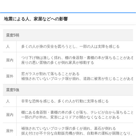
地震による人、家屋などへの影響
震度5弱
人
多くの人が身の安全を図ろうとし、一部の人は支障を感じる
つり下げ物は激しく揺れ、棚の食器類・書棚の本が落ちることがある
屋内
座りの悪い置物の多くが倒れ家具が移動する
窓ガラスが割れて落ちることがある
屋外
補強されていないブロック塀が崩れ、道路に被害が生じることがある
震度5強
人
非常な恐怖を感じる。多くの人が行動に支障を感じる
棚にある食器類・書棚の本の多くが落ち、テレビが台から落ちること
屋内
一部の戸が外れ、変形によりドアが開かなくなることがある
補強されていないブロック塀の多くが崩れ、墓石が倒れる
屋外
据え付けが不十分な自動販売機が倒れ、自動車の運転が困難となり、