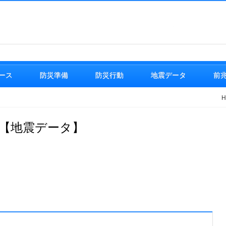
地震情報
ース
防災準備
防災行動
地震データ
前
H
 【地震データ】