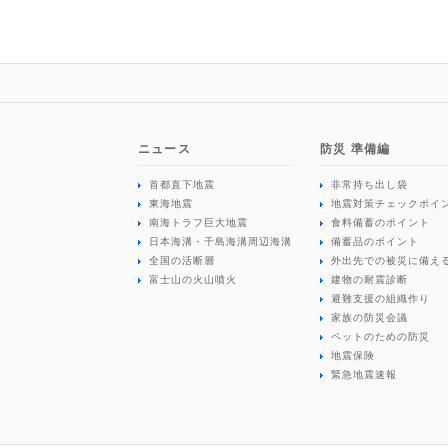
ニュース
防災 準備編
首都直下地震
非常持ち出し袋
東海地震
地震対策チェックポイ
南海トラフ巨大地震
食料備蓄のポイント
日本海溝・千島海溝周辺海溝
備蓄品のポイント
全国の活断層
外出先での被災に備え
富士山の火山噴火
建物の耐震診断
避難支援の組織作り
家族の防災会議
ペットのための防災
地震保険
緊急地震速報