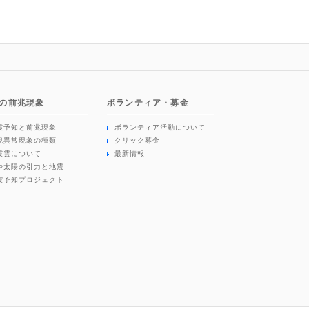
の前兆現象
ボランティア・募金
震予知と前兆現象
ボランティア活動について
観異常現象の種類
クリック募金
震雲について
最新情報
や太陽の引力と地震
震予知プロジェクト