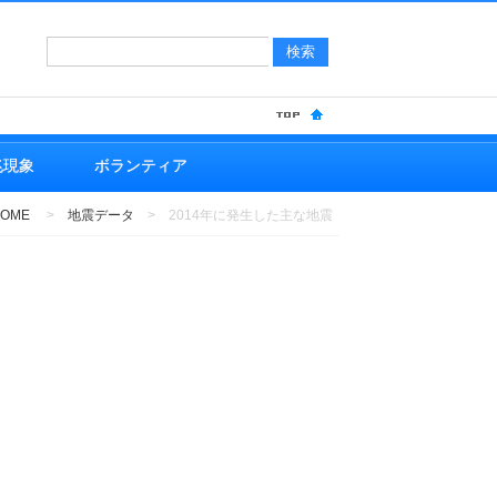
サイト
JIS
兆現象
ボランティア
OME
>
地震データ
>
2014年に発生した主な地震