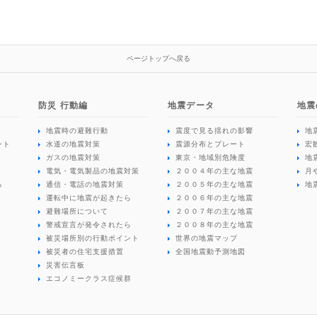
ページトップへ戻る
防災 行動編
地震データ
地震
地震時の避難行動
震度で見る揺れの影響
地
ント
水道の地震対策
震源分布とプレート
宏
ガスの地震対策
東京・地域別危険度
地
電気・電気製品の地震対策
２００４年の主な地震
月
る
通信・電話の地震対策
２００５年の主な地震
地
運転中に地震が起きたら
２００６年の主な地震
避難場所について
２００７年の主な地震
警戒宣言が発令されたら
２００８年の主な地震
被災場所別の行動ポイント
世界の地震マップ
被災者の住宅支援措置
全国地震動予測地図
災害伝言板
エコノミークラス症候群